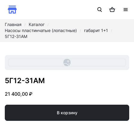
Главная
Каталог
/
/
Насосы пластинчатые (лопастные)
габарит 1+1
/
/
5Г12-31АМ
5Г12-31АМ
21 400,00 ₽
В корзину